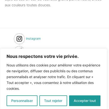
aux couleurs toutes douces.
Instagram
Inscription newsletter
Nous respectons votre vie privée.
Formulaire de contact
Nous utilisons des cookies pour améliorer votre expérience
de navigation, diffuser des publicités ou des contenus
Condition générales de ventes
personnalisés et analyser notre trafic. En cliquant sur «
Politique de confidentialité
Tout accepter », vous consentez à notre utilisation des
cookies.
Personnaliser
Tout rejeter
Accepter tout
Copyright © 2026 | Au fil du Scorff