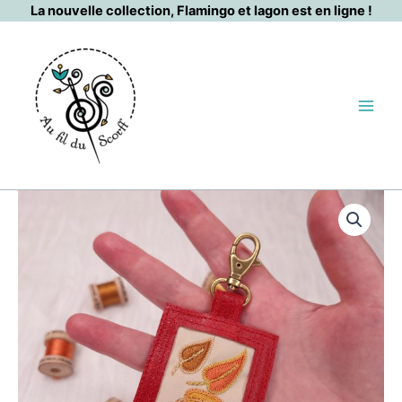
Aller
La nouvelle collection, Flamingo et lagon est en ligne !
au
contenu
quantité
de
3
feuilles
jaune
orangé