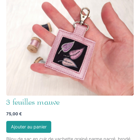
3 feuilles mauve
75,00
€
Ajouter au panier
Bijou de sac en cuir de vachette grainé parme nacré, brodé