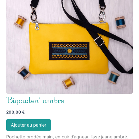
‘Bigouden’ ambre
290,00
€
Ajouter au panier
Pochette brodée main, en cuir d’agneau lisse jaune ambré.