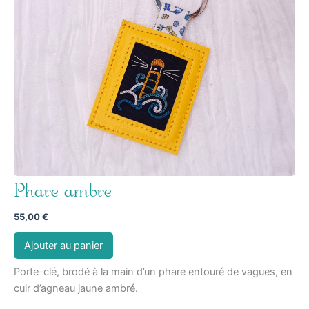
Phare ambre
55,00
€
Ajouter au panier
Porte-clé, brodé à la main d’un phare entouré de vagues, en
cuir d’agneau jaune ambré.