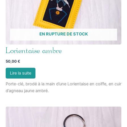
EN RUPTURE DE STOCK
Lorientaise ambre
50,00
€
Lire la suite
Porte-clé, brodé à la main d’une Lorientaise en coiffe, en cuir
d’agneau jaune ambré.