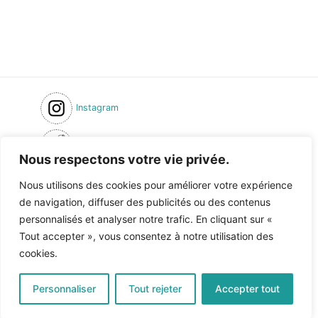
Instagram
Inscription newsletter
Nous respectons votre vie privée.
Formulaire de contact
Nous utilisons des cookies pour améliorer votre expérience
de navigation, diffuser des publicités ou des contenus
Condition générales de ventes
personnalisés et analyser notre trafic. En cliquant sur «
Politique de confidentialité
Tout accepter », vous consentez à notre utilisation des
cookies.
Personnaliser
Tout rejeter
Accepter tout
Copyright © 2026 | Au fil du Scorff