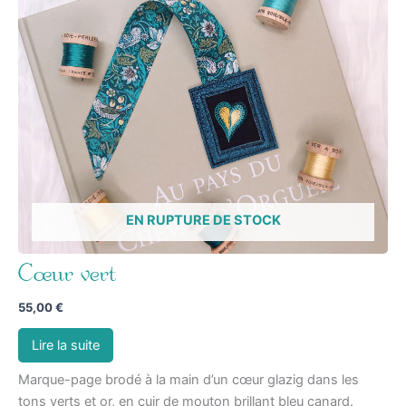
EN RUPTURE DE STOCK
Cœur vert
55,00
€
Lire la suite
Marque-page brodé à la main d’un cœur glazig dans les
tons verts et or, en cuir de mouton brillant bleu canard.