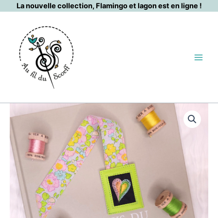
Aller
La nouvelle collection, Flamingo et lagon est en ligne !
au
contenu
quantité
de
Cœur
vert
pomme