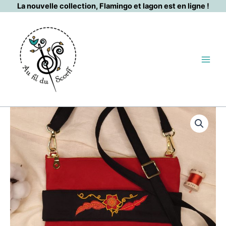
Aller
La nouvelle collection, Flamingo et lagon est en ligne !
au
contenu
quantité
de
Fleur
rouge