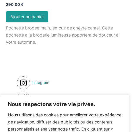
290,00
€
Ajouter au panier
Pochette brodée main, en cuir de chèvre camel. Cette
pochette à la broderie lumineuse apportera de douceur à
votre automne.
Instagram
Inscription newsletter
Nous respectons votre vie privée.
Formulaire de contact
Nous utilisons des cookies pour améliorer votre expérience
de navigation, diffuser des publicités ou des contenus
Condition générales de ventes
personnalisés et analyser notre trafic. En cliquant sur «